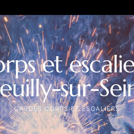
rps et escalie
euilly-sur-Sei
GARDES CORPS ET ESCALIERS