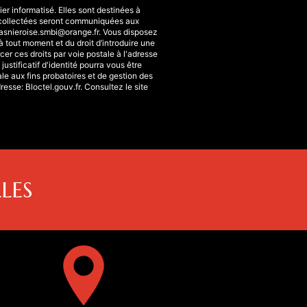
r informatisé. Elles sont destinées à
collectées seront communiquées aux
snieroise.smbi@orange.fr. Vous disposez
 à tout moment et du droit d’introduire une
er ces droits par voie postale à l'adresse
stificatif d'identité pourra vous être
e aux fins probatoires et de gestion des
dresse:
Bloctel.gouv.fr
. Consultez le site
LES