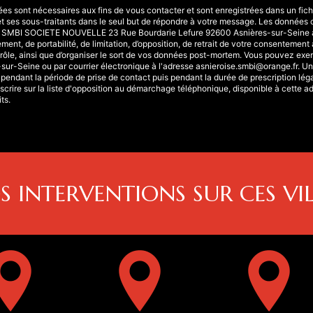
sont nécessaires aux fins de vous contacter et sont enregistrées dans un fichie
s sous-traitants dans le seul but de répondre à votre message. Les données 
SE SMBI SOCIETE NOUVELLE 23 Rue Bourdarie Lefure 92600 Asnières-sur-Seine a
cement, de portabilité, de limitation, d’opposition, de retrait de votre consentement
rôle, ainsi que d’organiser le sort de vos données post-mortem. Vous pouvez exerc
r-Seine ou par courrier électronique à l'adresse asnieroise.smbi@orange.fr. Un ju
dant la période de prise de contact puis pendant la durée de prescription légal
scrire sur la liste d'opposition au démarchage téléphonique, disponible à cette a
ts.
S INTERVENTIONS SUR CES VIL