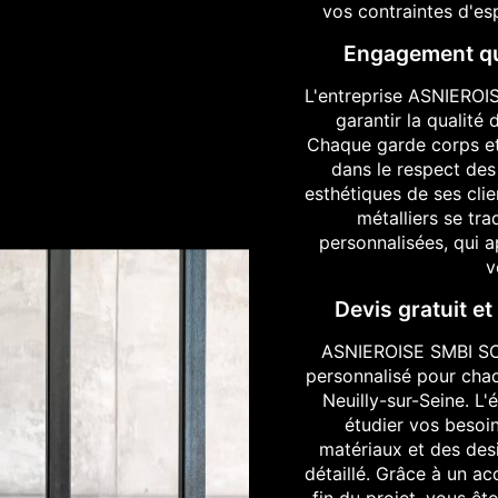
vos contraintes d'es
Engagement qua
L'entreprise ASNIERO
garantir la qualité
Chaque garde corps et 
dans le respect des
esthétiques de ses clie
métalliers se tra
personnalisées, qui a
v
Devis gratuit 
ASNIEROISE SMBI SO
personnalisé pour chaq
Neuilly-sur-Seine. L'
étudier vos besoin
matériaux et des desi
détaillé. Grâce à un 
fin du projet, vous êt