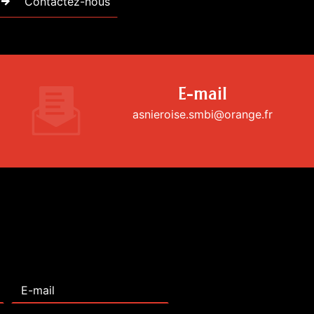
Contactez-nous
E-mail
asnieroise.smbi@orange.fr