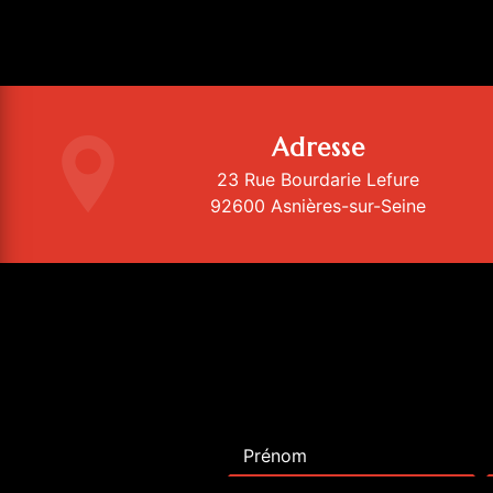
Adresse
23 Rue Bourdarie Lefure
92600 Asnières-sur-Seine