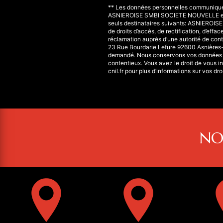
** Les données personnelles communiquées 
ASNIEROISE SMBI SOCIETE NOUVELLE et se
seuls destinataires suivants: ASNIEROI
de droits d’accès, de rectification, d’effa
réclamation auprès d’une autorité de cont
23 Rue Bourdarie Lefure 92600 Asnières-su
demandé. Nous conservons vos données pen
contentieux. Vous avez le droit de vous in
cnil.fr pour plus d’informations sur vos droi
NO