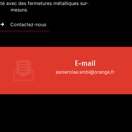
été avec des fermetures métalliques sur-
mesure.
Contactez-nous
E-mail
asnieroise.smbi@orange.fr