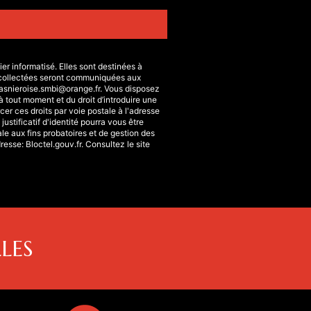
r informatisé. Elles sont destinées à
collectées seront communiquées aux
snieroise.smbi@orange.fr. Vous disposez
 à tout moment et du droit d’introduire une
er ces droits par voie postale à l'adresse
stificatif d'identité pourra vous être
e aux fins probatoires et de gestion des
dresse:
Bloctel.gouv.fr
. Consultez le site
LES