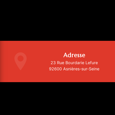
Adresse
23 Rue Bourdarie Lefure
92600 Asnières-sur-Seine