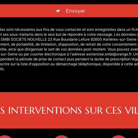
Envoyer
sont nécessaires aux fins de vous contacter et sont enregistrées dans un fichie
s sous-traitants dans le seul but de répondre à votre message. Les données 
SE SMBI SOCIETE NOUVELLE 23 Rue Bourdarie Lefure 92600 Asnières-sur-Seine a
cement, de portabilité, de limitation, d’opposition, de retrait de votre consentement
rôle, ainsi que d’organiser le sort de vos données post-mortem. Vous pouvez exerc
r-Seine ou par courrier électronique à l'adresse asnieroise.smbi@orange.fr. Un ju
dant la période de prise de contact puis pendant la durée de prescription légal
scrire sur la liste d'opposition au démarchage téléphonique, disponible à cette a
ts.
S INTERVENTIONS SUR CES VIL