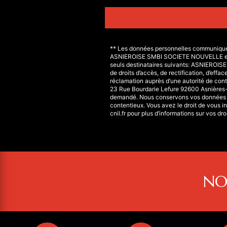
** Les données personnelles communiquées 
ASNIEROISE SMBI SOCIETE NOUVELLE et se
seuls destinataires suivants: ASNIEROI
de droits d’accès, de rectification, d’effa
réclamation auprès d’une autorité de cont
23 Rue Bourdarie Lefure 92600 Asnières-su
demandé. Nous conservons vos données pen
contentieux. Vous avez le droit de vous in
cnil.fr pour plus d’informations sur vos droi
NO