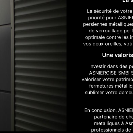
La sécurité de votre
priorité pour ASN
persiennes métalliqu
de verrouillage per
optimale contre les i
vos deux oreilles, vot
Une valoris
Investir dans des p
ASNIEROISE SMBI 
valoriser votre patrim
fermetures métalli
sublimer votre demeu
En conclusion, ASNI
partenaire de cho
métalliques à Asn
professionnels de 