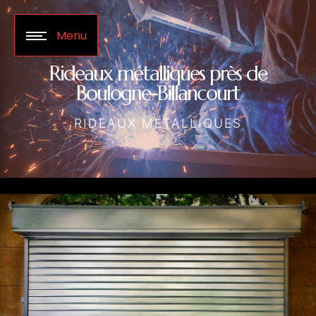
Panneau de gestion des cookies
Menu
Rideaux métalliques près de
Boulogne-Billancourt
RIDEAUX MÉTALLIQUES